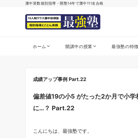
灘中算数個別指導・開塾14年で灘中111名合格
ホーム
開講中の授業
最強塾の特
成績アップ事例 Part.22
偏差値19の小5 がたった2か月で小
に…？ Part.22
こんにちは、最強塾です。