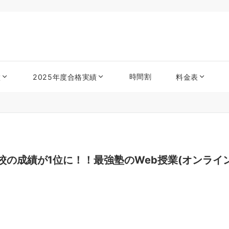
時間割
徴
2025年度合格実績
料金表
学校の成績が1位に！！最強塾のWeb授業(オンラ