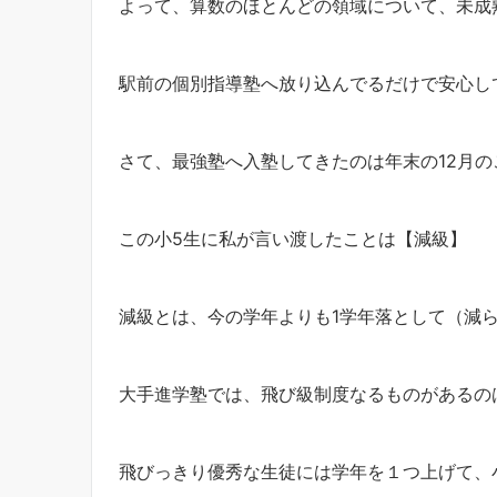
よって、算数のほとんどの領域について、未成
駅前の個別指導塾へ放り込んでるだけで安心し
さて、最強塾へ入塾してきたのは年末の12月の
この小5生に私が言い渡したことは【減級】
減級とは、今の学年よりも1学年落として（減
大手進学塾では、飛び級制度なるものがあるの
飛びっきり優秀な生徒には学年を１つ上げて、