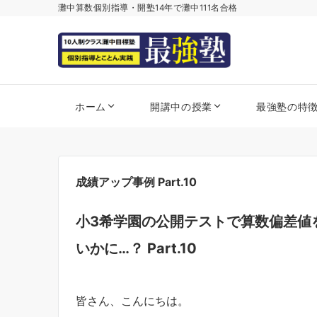
灘中算数個別指導・開塾14年で灘中111名合格
ホーム
開講中の授業
最強塾の特
成績アップ事例 Part.10
小3希学園の公開テストで算数偏差値を
いかに…？ Part.10
皆さん、こんにちは。