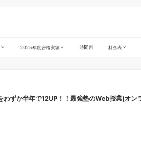
時間割
徴
2025年度合格実績
料金表
わずか半年で12UP！！最強塾のWeb授業(オン