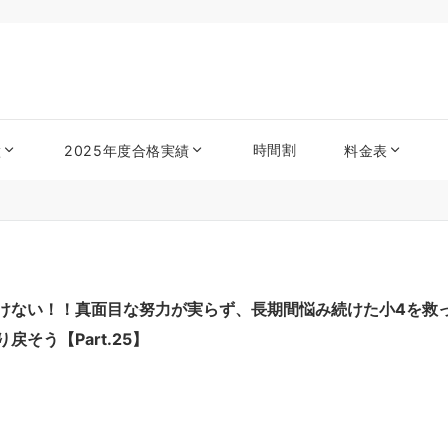
時間割
徴
2025年度合格実績
料金表
けない！！真面目な努力が実らず、長期間悩み続けた小4を救っ
そう【Part.25】