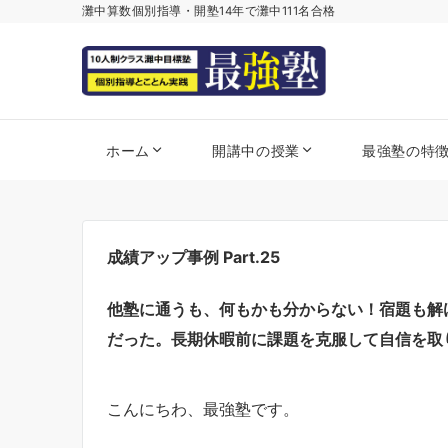
灘中算数個別指導・開塾14年で灘中111名合格
ホーム
開講中の授業
最強塾の特
成績アップ事例 Part.25
他塾に通うも、何もかも分からない！宿題も解
だった。長期休暇前に課題を克服して自信を取り戻
こんにちわ、最強塾です。